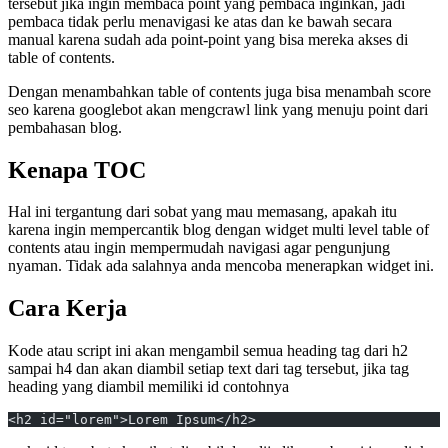
tersebut jika ingin membaca point yang pembaca inginkan, jadi
pembaca tidak perlu menavigasi ke atas dan ke bawah secara
manual karena sudah ada point-point yang bisa mereka akses di
table of contents.
Dengan menambahkan table of contents juga bisa menambah score
seo karena googlebot akan mengcrawl link yang menuju point dari
pembahasan blog.
Kenapa TOC
Hal ini tergantung dari sobat yang mau memasang, apakah itu
karena ingin mempercantik blog dengan widget multi level table of
contents atau ingin mempermudah navigasi agar pengunjung
nyaman. Tidak ada salahnya anda mencoba menerapkan widget ini.
Cara Kerja
Kode atau script ini akan mengambil semua heading tag dari h2
sampai h4 dan akan diambil setiap text dari tag tersebut, jika tag
heading yang diambil memiliki id contohnya
<h2 id="lorem">Lorem Ipsum</h2>