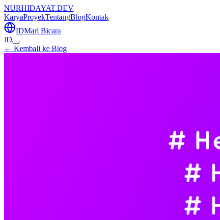
NURHIDAYAT.DEV
Karya
Proyek
Tentang
Blog
Kontak
ID
Mari Bicara
ID
← Kembali ke Blog