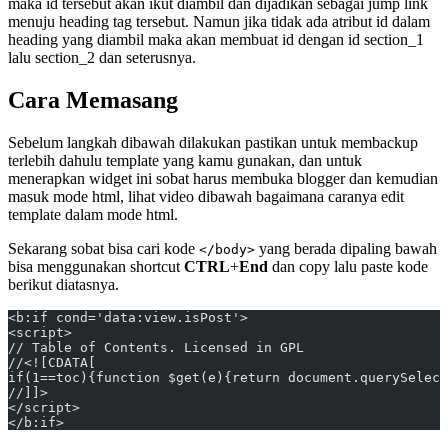
maka id tersebut akan ikut diambil dan dijadikan sebagai jump link
menuju heading tag tersebut. Namun jika tidak ada atribut id dalam
heading yang diambil maka akan membuat id dengan id section_1
lalu section_2 dan seterusnya.
Cara Memasang
Sebelum langkah dibawah dilakukan pastikan untuk membackup
terlebih dahulu template yang kamu gunakan, dan untuk
menerapkan widget ini sobat harus membuka blogger dan kemudian
masuk mode html, lihat video dibawah bagaimana caranya edit
template dalam mode html.
Sekarang sobat bisa cari kode
yang berada dipaling bawah
</body>
bisa menggunakan shortcut
CTRL
+
End
dan copy lalu paste kode
berikut diatasnya.
<b:if cond='data:view.isPost'>
<script>
// Table of Contents. Licensed in GPL
//<![CDATA[      
if(1==toc){function $get(e){return document.querySelect
//]]>
</script>
</b:if>