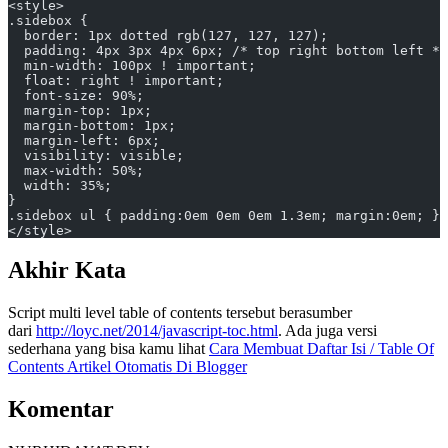
<style>
.sidebox {
  border: 1px dotted rgb(127, 127, 127);
  padding: 4px 3px 4px 6px; /* top right bottom left */
  min-width: 100px ! important;
  float: right ! important;
  font-size: 90%;
  margin-top: 1px;
  margin-bottom: 1px;
  margin-left: 6px;
  visibility: visible;
  max-width: 50%;
  width: 35%;
}
.sidebox ul { padding:0em 0em 0em 1.3em; margin:0em; }/
</style>
Akhir Kata
Script multi level table of contents tersebut berasumber
dari
http://loyc.net/2014/javascript-toc.html
. Ada juga versi
sederhana yang bisa kamu lihat
Cara Membuat Daftar Isi / Table Of
Contents Artikel Otomatis Di Blogger
Komentar