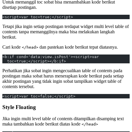
Untuk memanggil toc sobat bisa menambahkan kode berikut
disetiap postingan.
<script>var toc=true;</script>
Tetapi jika ingin setiap postingan terdapat widget multi level table of
contents tanpa memanggilnya maka bisa melakukan langkah
berikut.
Cari kode
dan pastekan kode berikut tepat diatasnya.
</head>
<b:if cond='data:view.isPost'><script>var
  toc=true;</script></b:if>
Perhatikan jika sobat ingin mengecualikan table of contents pada
postingan maka sobat harus menerapkan kode berikut pada setiap
akhir postingan yang tidak ingin sobat tampilkan widget table of
contents tersebut.
<script>var toc=false;</script>
Style Floating
Jika ingin multi level table of contents ditampilkan disamping text
maka tambahkan kode berikut diatas kode
</head>